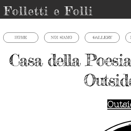
Folletti e Folli
HOME
NOI SIAMO
GALLERY
Casa della Poesia
Outsid
Outsi