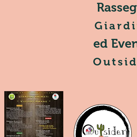
Rasseg
Giard
ed Even
Outsid