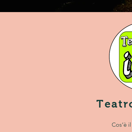
Teatr
Cos’è il