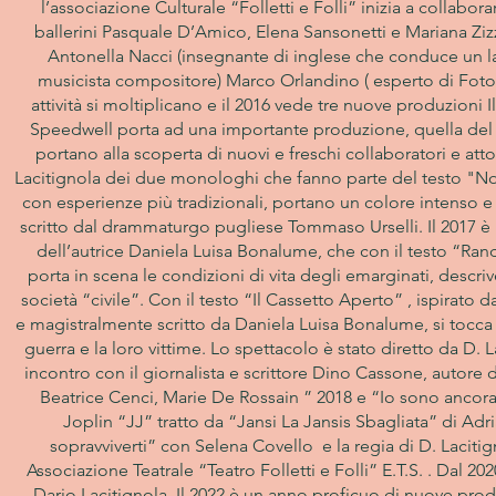
l’associazione Culturale “Folletti e Folli” inizia a colla
ballerini Pasquale D’Amico, Elena Sansonetti e Mariana Zizz
Antonella Nacci (insegnante di inglese che conduce un la
musicista compositore) Marco Orlandino ( esperto di Foto
attività si moltiplicano e il 2016 vede tre nuove produzioni
Speedwell porta ad una importante produzione, quella del te
portano alla scoperta di nuovi e freschi collaboratori e a
Lacitignola dei due monologhi che fanno parte del testo "No
con esperienze più tradizionali, portano un colore intenso e
scritto dal drammaturgo pugliese Tommaso Urselli. Il 2017 è ri
dell’autrice Daniela Luisa Bonalume, che con il testo “Ran
porta in scena le condizioni di vita degli emarginati, descriv
società “civile”. Con il testo “Il Cassetto Aperto” , ispirat
e magistralmente scritto da Daniela Luisa Bonalume, si tocca l
guerra e la loro vittime. Lo spettacolo è stato diretto da D. 
incontro con il giornalista e scrittore Dino Cassone, autor
Beatrice Cenci, Marie De Rossain ” 2018 e “Io sono ancora 
Joplin “JJ” tratto da “Jansi La Jansis Sbagliata” di Ad
sopravviverti” con Selena Covello e la regia di D. Laciti
Associazione Teatrale “Teatro Folletti e Folli” E.T.S. . Dal 
Dario Lacitignola. Il 2022 è un anno proficuo di nuove produ