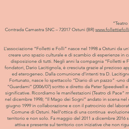
“Teatro 
Contrada Camastra SNC – 72017 Ostuni (BR)
www.follettiefolli
L’associazione “Folletti e Folli” nasce nel 1998 a Ostuni da u
creare uno spazio culturale e di scambio di esperienze in 
disposizione di tutti. Negli anni la compagnia “Folletti e
fondatori, Dario Lacitignola, è cresciuta grazie al prezioso
ed eterogeneo. Dalla comunione d’intenti tra D. Lacitignol
Fortunato, nasce lo spettacolo “Diario di un pazzo” -uno de
“Guardami” (2006/07) scritto e diretto da Peter Speedwell e D
significative. Ricordiamo le manifestazioni (Teatro di Pace“ 
nel dicembre 1998; “Il Mago dei Sogni” andato in scena nel ce
giugno 1999 in collaborazione e con il patrocinio del laborat
Comune di Ostuni. Nell’ottica di una continua evoluzione “
territorio e non solo. Fa maggio del 2011 a dicembre 2016 si 
attiva e presente sul territorio con iniziative che non rig